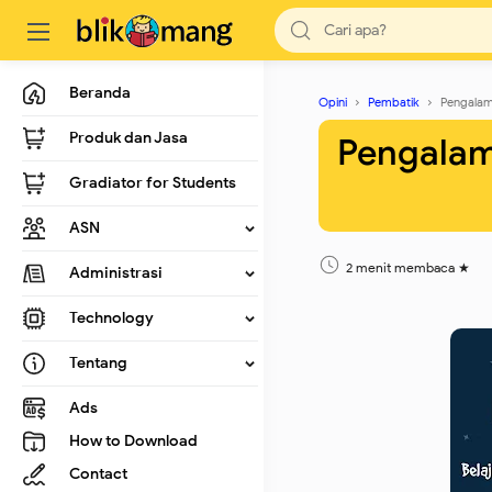
Beranda
Opini
Pembatik
Pengalama
Produk dan Jasa
Pengalam
Gradiator for Students
ASN
2 menit membaca
Administrasi
Technology
Tentang
Ads
How to Download
Contact