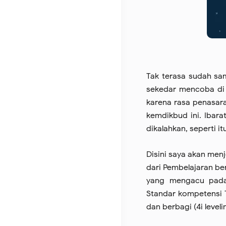
Tak terasa sudah sam
sekedar mencoba di Pe
karena rasa penasar
kemdikbud ini. Ibar
dikalahkan, seperti 
Disini saya akan men
dari Pembelajaran be
yang mengacu pada
Standar kompetensi TIK
dan berbagi (4i leveli