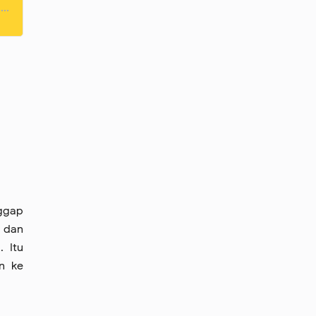
nggap
a dan
. Itu
n ke