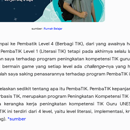
sumber :
Rumah Belajar
pai ke Pembatik Level 4 (Berbagi TIK), dari yang awalnya 
mbaTIK Level 1 (Literasi TIK) tetapi pada akhirnya selalu l
an saya terhadap program peningkatan kompetensi TIK guru
at bermain game yang setiap level ada
challenge
-nya yang 
itulah saya saking penasarannya terhadap program PembaTIK i
jelaskan sedikit tentang apa itu PembaTIK. PembaTIK kepanj
rbasis TIK, merupakan program Peningkatan Kompetensi TIK
 kerangka kerja peningkatan kompetensi TIK Guru UNE
 ini terdiri dari 4 level, yaitu level literasi, implementasi, kr
ng).
*sumber