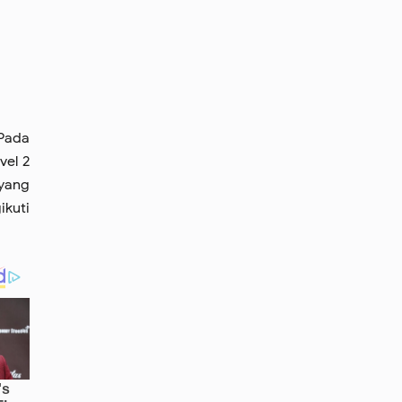
 Pada
vel 2
 yang
kuti