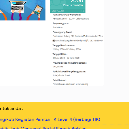
ntuk anda :
ikuti Kegiatan PembaTIK Level 4 (Berbagi TIK)
ebih Jauh Mengenai Portal Rumah Belajar