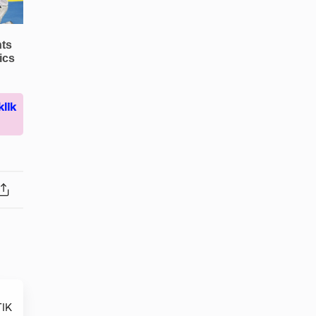
klik
TIK