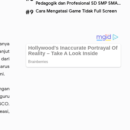
Pedagogik dan Profesional SD SMP SMA
SMK Terbaru
Cara Mengatasi Game Tidak Full Screen
hanya
anjut
 dari
harus
ni.
angan
 guru
SCO.
easi,