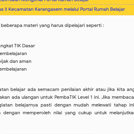
s II Kecamatan Karangasem melalui Portal Rumah Belajar
 beberapa materi yang harus dipelajari seperti :
ngkat TIK Dasar
pembelajaran
 bijak dan aman
pembelajaran
tan belajar ada semacam penilaian akhir atau jika kita a
akan ada ulangan untuk PembaTIK Level 1 ini. Jika membac
giatan belajarnya pasti dengan mudah melewati tahap ini
n dengan memperoleh nilai yang cukup untuk melanjutka