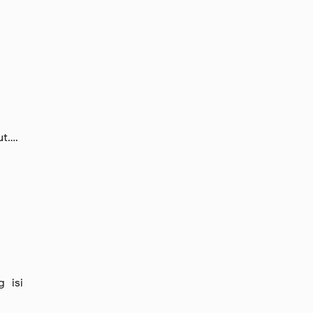
ut….
 isi