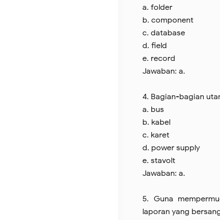
a. folder
b. component
c. database
d. field
e. record
Jawaban: a.
4. Bagian-bagian uta
a. bus
b. kabel
c. karet
d. power supply
e. stavolt
Jawaban: a.
5. Guna mempermud
laporan yang bersan