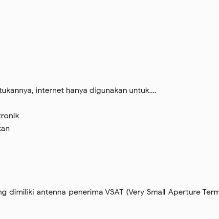
ukannya, internet hanya digunakan untuk….
tronik
kan
ng dimiliki antenna penerima VSAT (Very Small Aperture Term