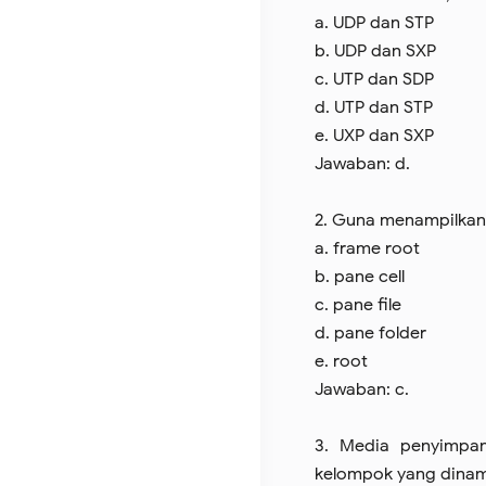
a. UDP dan STP
b. UDP dan SXP
c. UTP dan SDP
d. UTP dan STP
e. UXP dan SXP
Jawaban: d.
2. Guna menampilkan i
a. frame root
b. pane cell
c. pane file
d. pane folder
e. root
Jawaban: c.
3. Media penyimpan
kelompok yang dinam