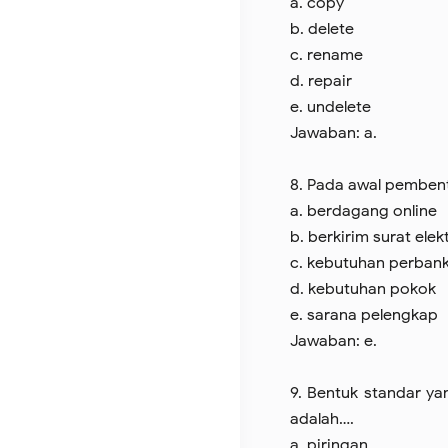
a. copy
b. delete
c. rename
d. repair
e. undelete
Jawaban: a.
8. Pada awal pembent
a. berdagang online
b. berkirim surat elek
c. kebutuhan perban
d. kebutuhan pokok
e. sarana pelengkap
Jawaban: e.
9. Bentuk standar ya
adalah….
a. piringan