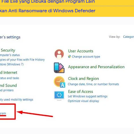
 File Exe yang Dibuka dengan Program Lain
kan Anti Ransomware di Windows Defender