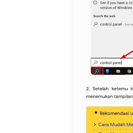
2. Setelah ketemu 
menemukan tampilan s
Rekomendasi u
Cara Mudah Men