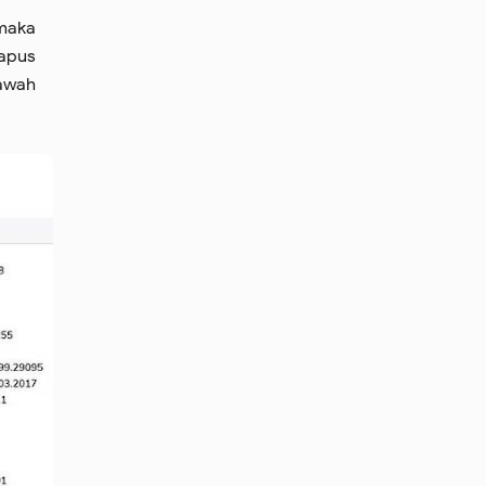
 maka
hapus
awah