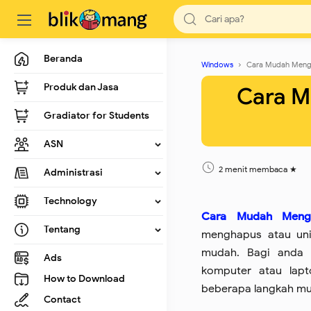
Beranda
Windows
Cara Mudah Meng
Produk dan Jasa
Cara M
Gradiator for Students
ASN
2 menit membaca
Administrasi
Technology
Cara Mudah Mengh
Tentang
menghapus atau unin
mudah. Bagi anda 
Ads
komputer atau lapt
How to Download
beberapa langkah mu
Contact